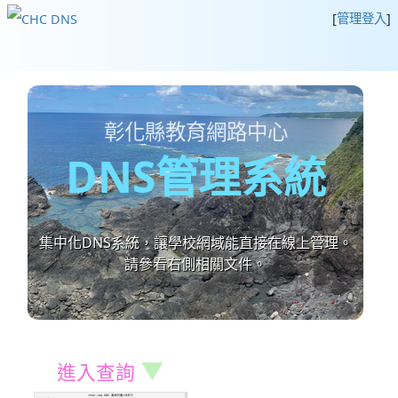
[
管理登入
]
彰化縣教育網路中心
DNS管理系統
集中化DNS系統，讓學校網域能直接在線上管理。
請參看右側相關文件。
▼
進入查詢